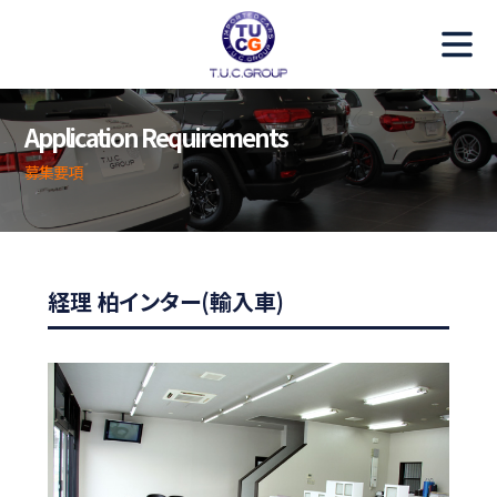
募集要項
Application Requirements
Requirements
募集要項
社員インタビュー
Interview
TUCからのメッセージ
経理 柏インター(輸入車)
Message
スタッフ紹介
Staff Profile
T.U.C.GROUPサイト
TUC Group website